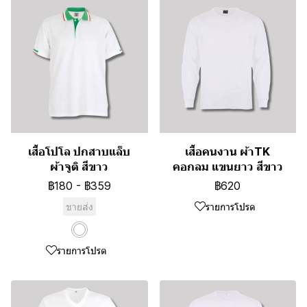
เสื้อโปโล ปกสาบแล็บ
เสื้อคนงาน ผ้าTK
ผ้าจูติ สีขาว
คอกลม แขนยาว สีขาว
฿180
-
฿359
฿620
ขายส่ง
รายการโปรด
รายการโปรด