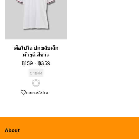
เสื้อโปโล ปกขลิบเล็ก
ผ้าจูติ สีขาว
฿159
-
฿359
ขายส่ง
รายการโปรด
About