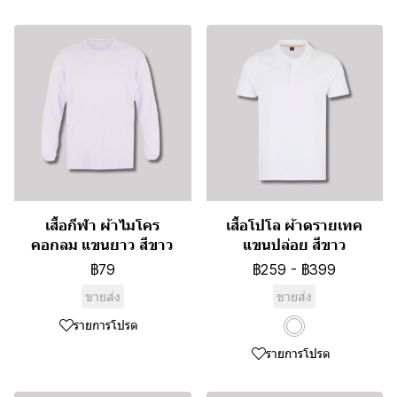
เสื้อกีฬา ผ้าไมโคร
เสื้อโปโล ผ้าดรายเทค
คอกลม แขนยาว สีขาว
แขนปล่อย สีขาว
฿79
฿259
-
฿399
ขายส่ง
ขายส่ง
รายการโปรด
รายการโปรด