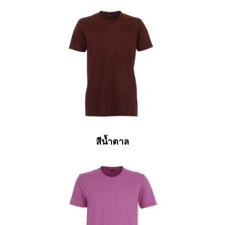
สีน้ำตาล