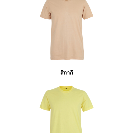
สีกากี