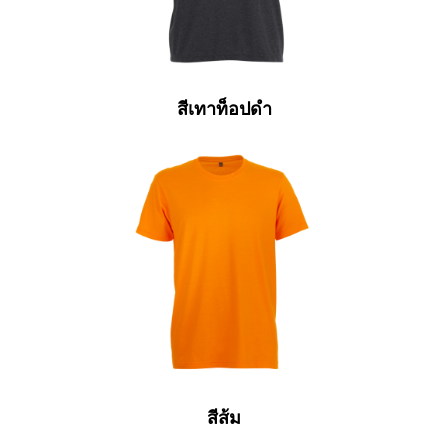
สีเทาท็อปดำ
สีส้ม