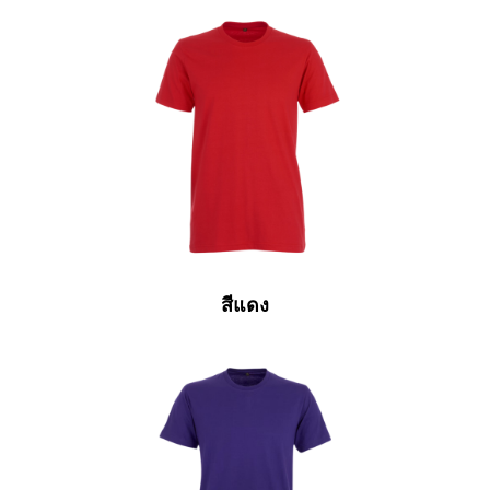
สีแดง