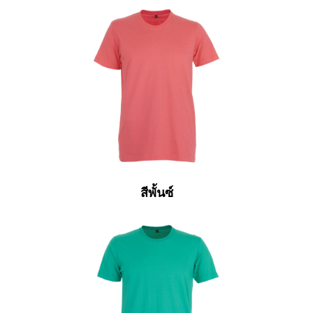
สีพั้นซ์