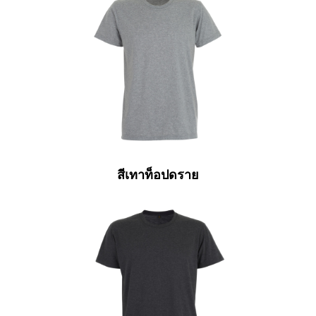
สีเทาท็อปดราย