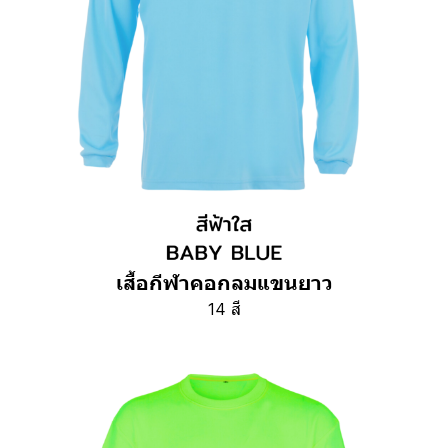
เสื้อกีฬาคอกลมแขนยาว
14 สี