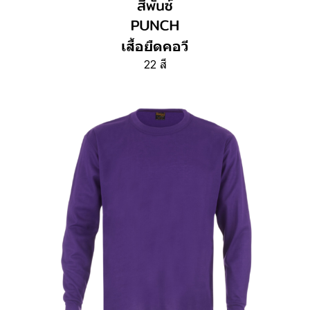
เสื้อยืดคอวี
22 สี