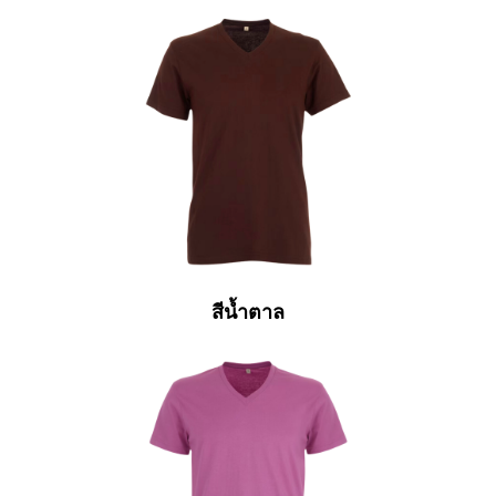
สีน้ำตาล