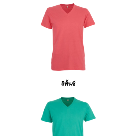
สีพั้นซ์