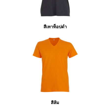
สีเทาท็อปดำ
สีส้ม