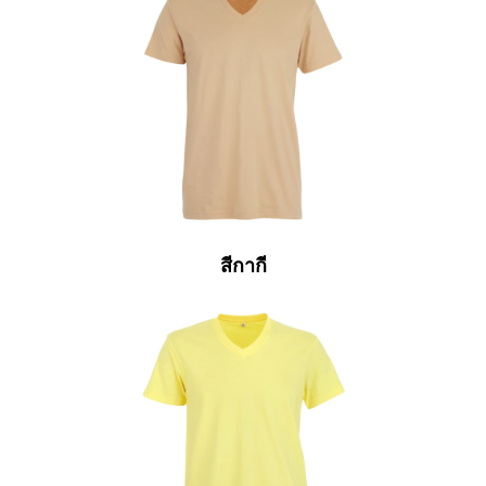
สีกากี