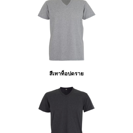
สีเทาท็อปดราย