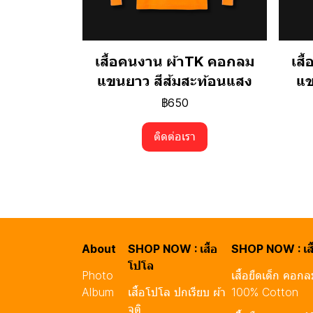
เสื้อคนงาน ผ้าTK คอกลม
เส
แขนยาว สีส้มสะท้อนแสง
แข
฿650
ติดต่อเรา
About
SHOP NOW : เสื้อ
SHOP NOW : เสื
โปโล
Photo
เสื้อยืดเด็ก คอก
Album
เสื้อโปโล ปกเรียบ ผ้า
100% Cotton
จูติ