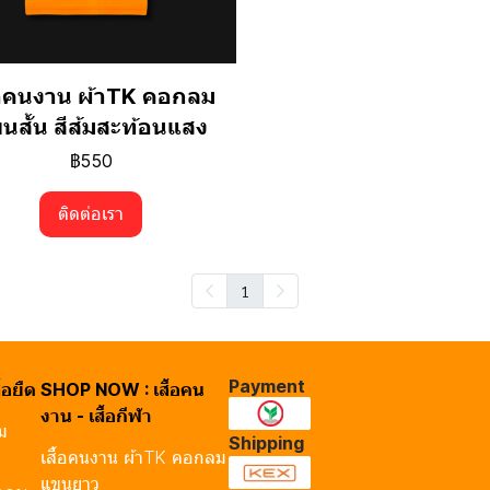
ื้อคนงาน ผ้าTK คอกลม
นสั้น สีส้มสะท้อนแสง
฿550
ติดต่อเรา
1
Payment
้อยืด
SHOP NOW : เสื้อคน
งาน - เสื้อกีฬา
ลม
Shipping
เสื้อคนงาน ผ้าTK คอกลม
แขนยาว