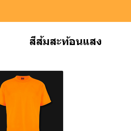
สีส้มสะท้อนแสง