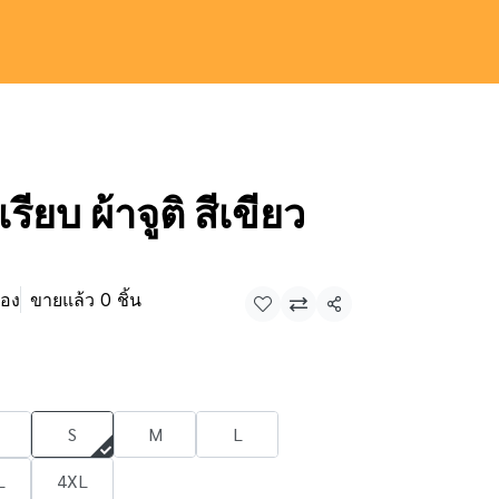
รียบ ผ้าจูติ สีเขียว
ตอง
ขายแล้ว 0 ชิ้น
แชร์
S
M
L
L
4XL