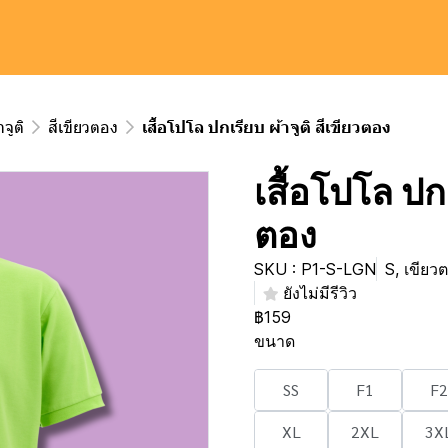
จูติ
สีเขียวตอง
เสื้อโปโล ปกเรียบ ผ้าจูติ สีเขียวตอง
เสื้อโปโล ปกเ
ตอง
SKU : P1-S-LGN
S, เขียว
ยังไม่มีรีวิว
฿159
ขนาด
SS
F1
F2
XL
2XL
3X