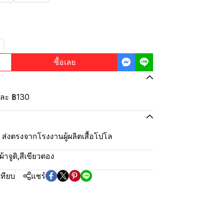
ซื้อเลย
้นละ
฿130
ุ้ม ส่งตรงจากโรงงานผู้ผลิตเสื้อโปโล
้าจูติ
,
สีเขียวตอง
เทียบ
แชร์