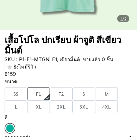
1/2
เสื้อโปโล ปกเรียบ ผ้าจูติ สีเขียว
มิ้นต์
SKU : P1-F1-MTGN
F1, เขียวมิ้นต์
ขายแล้ว 0 ชิ้น
ยังไม่มีรีวิว
฿159
ขนาด
SS
F1
F2
S
M
L
XL
2XL
3XL
4XL
สี