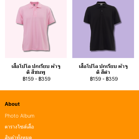
เสื้อโปโล ปกเรียบ ผ้าจู
เสื้อโปโล ปกเรียบ ผ้าจู
ติ สีชมพู
ติ สีดำ
฿159
-
฿359
฿159
-
฿359
About
Photo Album
ตารางไซส์เสื้อ
สินค้าทั้งหมด