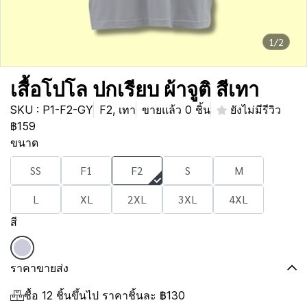
1/2
เสื้อโปโล ปกเรียบ ผ้าจูติ สีเทา
SKU : P1-F2-GY
F2, เทา
ขายแล้ว 0 ชิ้น
ยังไม่มีรีวิว
฿159
ขนาด
SS
F1
F2
S
M
L
XL
2XL
3XL
4XL
สี
ราคาขายส่ง
ซื้อ 12 ชิ้นขึ้นไป ราคาชิ้นละ
฿130