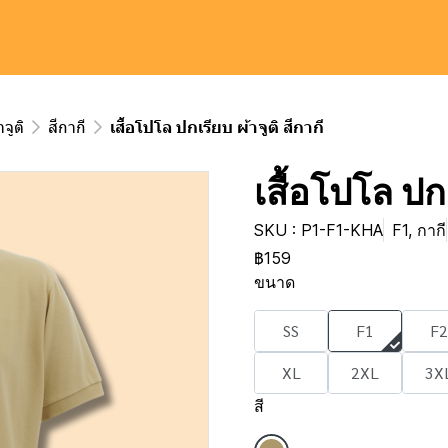
จูติ
สีกากี
เสื้อโปโล ปกเรียบ ผ้าจูติ สีกากี
เสื้อโปโล ปกเ
SKU : P1-F1-KHA
F1, กากี
฿159
ขนาด
SS
F1
F2
XL
2XL
3X
สี