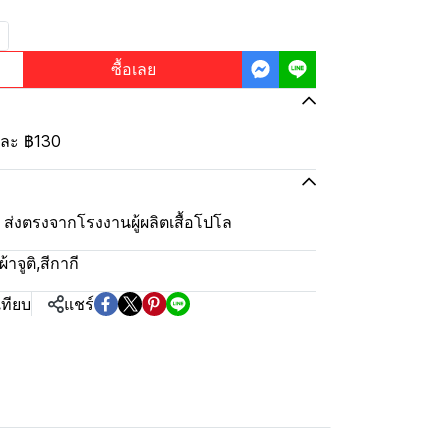
ซื้อเลย
้นละ
฿130
ุ้ม ส่งตรงจากโรงงานผู้ผลิตเสื้อโปโล
้าจูติ
,
สีกากี
เทียบ
แชร์