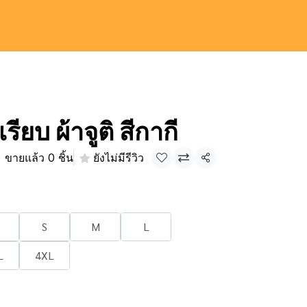
รียบ ผ้าจูติ สีกากี
ขายแล้ว 0 ชิ้น
ยังไม่มีรีวิว
แชร์
S
M
L
L
4XL