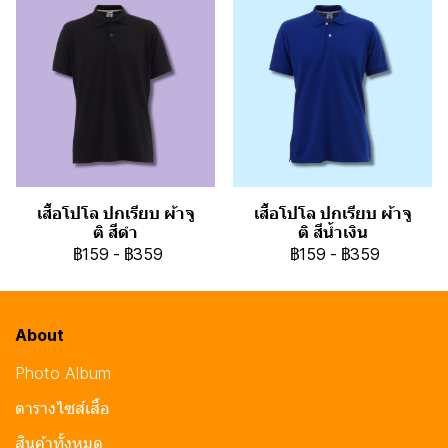
เสื้อโปโล ปกเรียบ ผ้าจู
เสื้อโปโล ปกเรียบ ผ้าจู
ติ สีดำ
ติ สีน้ำเงิน
฿159
-
฿359
฿159
-
฿359
About
Photo Album
ตารางไซส์เสื้อ
สินค้าทั้งหมด