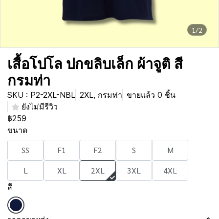
1/2
เสื้อโปโล ปกขลิบเล็ก ผ้าจูติ สี
กรมท่า
SKU : P2-2XL-NBL
2XL, กรมท่า
ขายแล้ว 0 ชิ้น
ยังไม่มีรีวิว
฿259
ขนาด
SS
F1
F2
S
M
L
XL
2XL
3XL
4XL
สี