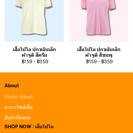
เสื้อโปโล ปกขลิบเล็ก
เสื้อโปโล ปกขลิบเล็ก
ผ้าจูติ สีครีม
ผ้าจูติ สีชมพู
฿159
-
฿359
฿159
-
฿359
About
Photo Album
ตารางไซส์เสื้อ
สินค้าทั้งหมด
SHOP NOW : เสื้อโปโล