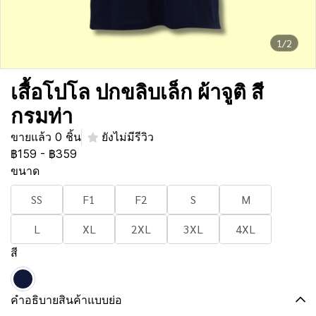
1/2
เสื้อโปโล ปกขลิบเล็ก ผ้าจูติ สี
กรมท่า
ขายแล้ว 0 ชิ้น
ยังไม่มีรีวิว
฿159
-
฿359
ขนาด
SS
F1
F2
S
M
L
XL
2XL
3XL
4XL
สี
คำอธิบายสินค้าแบบย่อ