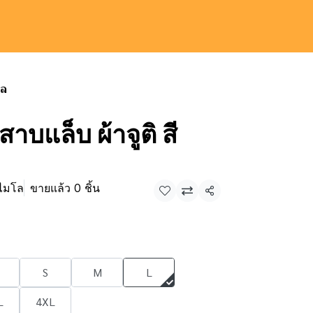
โล
สาบแล็บ ผ้าจูติ สี
วไมโล
ขายแล้ว 0 ชิ้น
แชร์
S
M
L
L
4XL