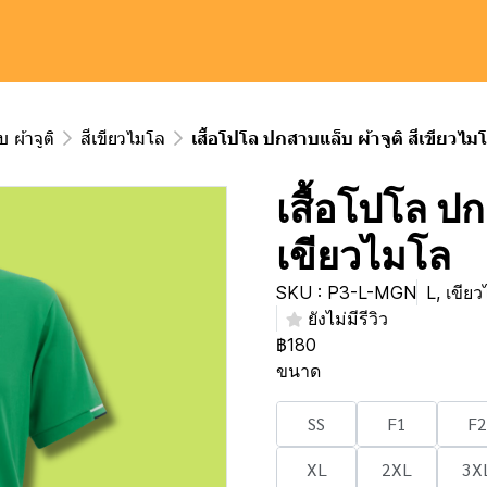
 ผ้าจูติ
สีเขียวไมโล
เสื้อโปโล ปกสาบแล็บ ผ้าจูติ สีเขียวไม
เสื้อโปโล ปก
เขียวไมโล
SKU : P3-L-MGN
L, เขีย
ยังไม่มีรีวิว
฿180
ขนาด
SS
F1
F2
XL
2XL
3X