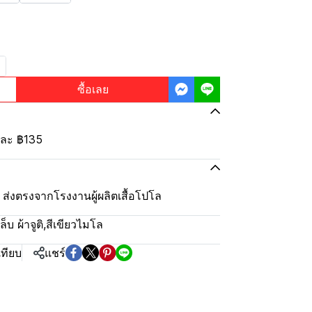
ซื้อเลย
้นละ
฿135
ุ้ม ส่งตรงจากโรงงานผู้ผลิตเสื้อโปโล
บ ผ้าจูติ
,
สีเขียวไมโล
เทียบ
แชร์