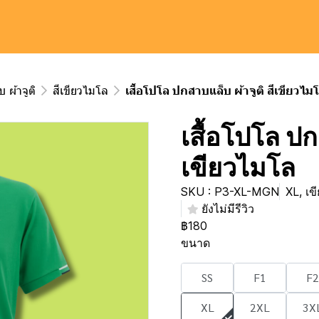
 ผ้าจูติ
สีเขียวไมโล
เสื้อโปโล ปกสาบแล็บ ผ้าจูติ สีเขียวไม
เสื้อโปโล ปก
เขียวไมโล
SKU : P3-XL-MGN
XL, เข
ยังไม่มีรีวิว
฿180
ขนาด
SS
F1
F2
XL
2XL
3X