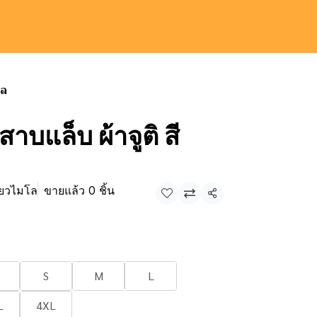
โล
สาบแล็บ ผ้าจูติ สี
ียวไมโล
ขายแล้ว 0 ชิ้น
แชร์
S
M
L
L
4XL