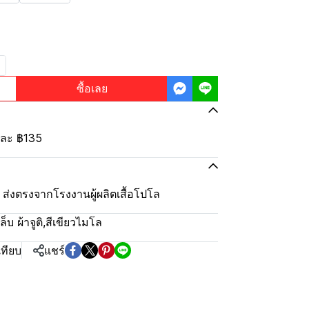
ซื้อเลย
้นละ
฿135
ุ้ม ส่งตรงจากโรงงานผู้ผลิตเสื้อโปโล
บ ผ้าจูติ
,
สีเขียวไมโล
เทียบ
แชร์