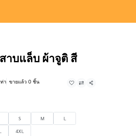
สาบแล็บ ผ้าจูติ สี
ท่า
ขายแล้ว 0 ชิ้น
แชร์
S
M
L
L
4XL