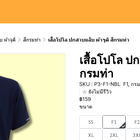
 ผ้าจูติ
สีกรมท่า
เสื้อโปโล ปกสาบแล็บ ผ้าจูติ สีกรมท่า
เสื้อโปโล ปก
กรมท่า
SKU : P3-F1-NBL
F1, กรม
ยังไม่มีรีวิว
฿159
ขนาด
SS
F1
F2
XL
2XL
3X