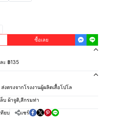
ซื้อเลย
้นละ
฿135
ุ้ม ส่งตรงจากโรงงานผู้ผลิตเสื้อโปโล
บ ผ้าจูติ
,
สีกรมท่า
เทียบ
แชร์