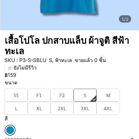
1/2
เสื้อโปโล ปกสาบแล็บ ผ้าจูติ สีฟ้า
ทะเล
SKU : P3-S-SBLU
S, ฟ้าทะเล
ขายแล้ว 0 ชิ้น
ยังไม่มีรีวิว
฿159
ขนาด
SS
F1
F2
S
M
L
XL
2XL
3XL
4XL
สี