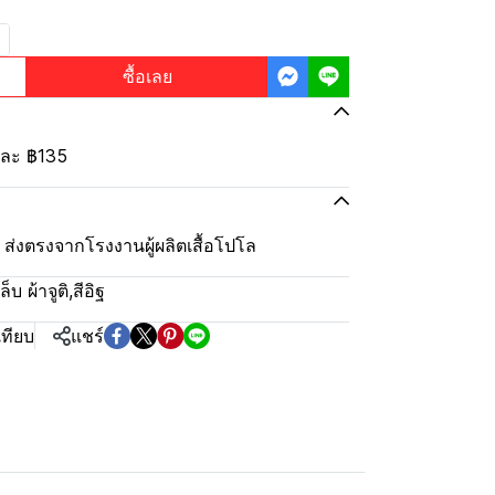
ซื้อเลย
้นละ
฿135
ุ้ม ส่งตรงจากโรงงานผู้ผลิตเสื้อโปโล
บ ผ้าจูติ
,
สีอิฐ
เทียบ
แชร์