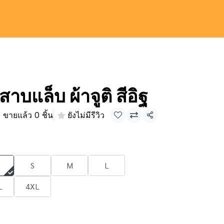
าบแล็บ ผ้าจูติ สีอิฐ
ขายแล้ว 0 ชิ้น
ยังไม่มีรีวิว
แชร์
S
M
L
L
4XL