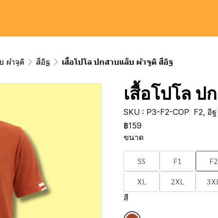
 ผ้าจูติ
สีอิฐ
เสื้อโปโล ปกสาบแล็บ ผ้าจูติ สีอิฐ
เสื้อโปโล ปกส
SKU : P3-F2-COP
F2, อิฐ
฿159
ขนาด
SS
F1
F2
XL
2XL
3X
สี