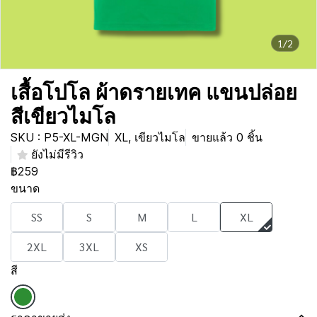
1/2
เสื้อโปโล ผ้าดรายเทค แขนปล่อย
สีเขียวไมโล
SKU : P5-XL-MGN
XL, เขียวไมโล
ขายแล้ว 0 ชิ้น
ยังไม่มีรีวิว
฿259
ขนาด
SS
S
M
L
XL
2XL
3XL
XS
สี