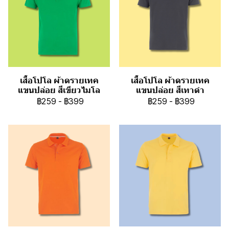
เสื้อโปโล ผ้าดรายเทค
เสื้อโปโล ผ้าดรายเทค
แขนปล่อย สีเขียวไมโล
แขนปล่อย สีเทาดำ
฿259
-
฿399
฿259
-
฿399