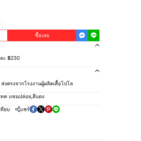
ซื้อเลย
้นละ
฿230
ุ้ม ส่งตรงจากโรงงานผู้ผลิตเสื้อโปโล
ยเทค แขนปล่อย
,
สีแดง
เทียบ
แชร์