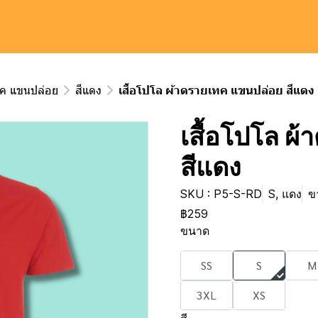
ทค แขนปล่อย
สีแดง
เสื้อโปโล ผ้าดรายเทค แขนปล่อย สีแดง
เสื้อโปโล ผ
สีแดง
SKU : P5-S-RD
S, แดง
ข
฿259
ขนาด
SS
S
M
3XL
XS