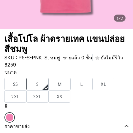
1/2
เสื้อโปโล ผ้าดรายเทค แขนปล่อย
สีชมพู
SKU : P5-S-PNK
S, ชมพู
ขายแล้ว 0 ชิ้น
ยังไม่มีรีวิว
฿259
ขนาด
SS
S
M
L
XL
2XL
3XL
XS
สี
ราคาขายส่ง