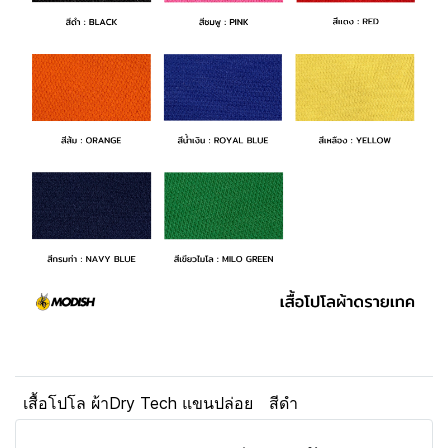
เสื้อโปโล ผ้าDry Tech แขนปล่อย
สีดำ