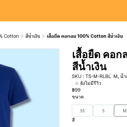
0% Cotton
สีน้ำเงิน
เสื้อยืด คอกลม 100% Cotton สีน้ำเงิน
เสื้อยืด คอ
สีน้ำเงิน
SKU : TS-M-RLBL
M, น้ำเ
ยังไม่มีรีวิว
฿99
ขนาด
SS
S
M
สี