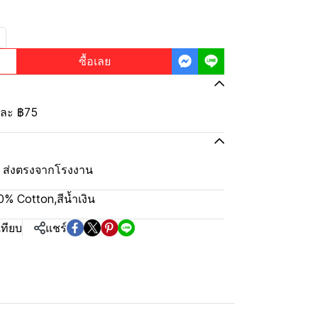
ซื้อเลย
้นละ
฿75
ุ้ม ส่งตรงจากโรงงาน
00% Cotton
,
สีน้ำเงิน
เทียบ
แชร์