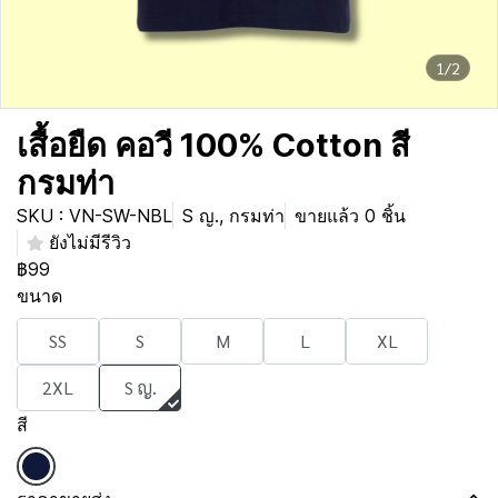
1/2
เสื้อยืด คอวี 100% Cotton สี
กรมท่า
SKU : VN-SW-NBL
S ญ., กรมท่า
ขายแล้ว 0 ชิ้น
ยังไม่มีรีวิว
฿99
ขนาด
SS
S
M
L
XL
2XL
S ญ.
สี