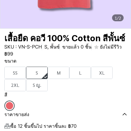
1/2
เสื้อยืด คอวี 100% Cotton สีพั้นซ์
SKU : VN-S-PCH
S, พั้นซ์
ขายแล้ว 0 ชิ้น
ยังไม่มีรีวิว
฿99
ขนาด
SS
S
M
L
XL
2XL
S ญ.
สี
ราคาขายส่ง
ซื้อ 12 ชิ้นขึ้นไป ราคาชิ้นละ
฿70