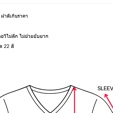
น ผ้าดีเกินราคา
คอวีไม่ลึก ไม่ย้วยยับยาก
ด 22 สี