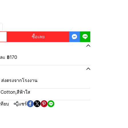
ซื้อเลย
้นละ
฿170
ุ้ม ส่งตรงจากโรงงาน
% Cotton
,
สีฟ้าใส
เทียบ
แชร์