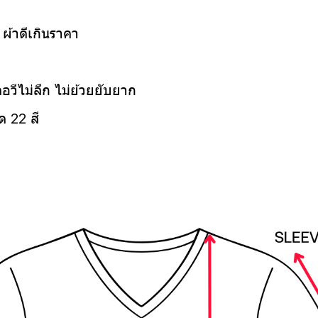
น ผ้าดีเกินราคา
คอวีไม่ลึก ไม่ย้วยยับยาก
ด 22 สี