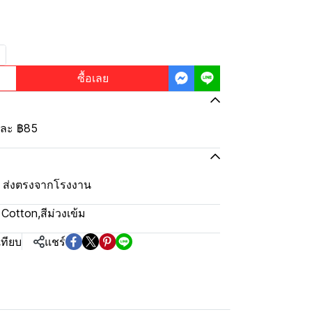
ซื้อเลย
้นละ
฿85
ุ้ม ส่งตรงจากโรงงาน
% Cotton
,
สีม่วงเข้ม
เทียบ
แชร์