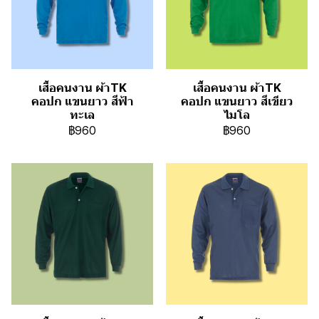
เสื้อคนงาน ผ้าTK
เสื้อคนงาน ผ้าTK
คอปก แขนยาว สีฟ้า
คอปก แขนยาว สีเขียว
ทะเล
ไมโล
฿960
฿960