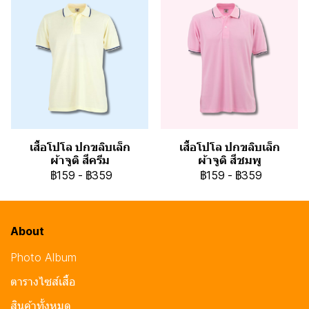
เสื้อโปโล ปกขลิบเล็ก
เสื้อโปโล ปกขลิบเล็ก
ผ้าจูติ สีครีม
ผ้าจูติ สีชมพู
฿159
-
฿359
฿159
-
฿359
About
Photo Album
ตารางไซส์เสื้อ
สินค้าทั้งหมด