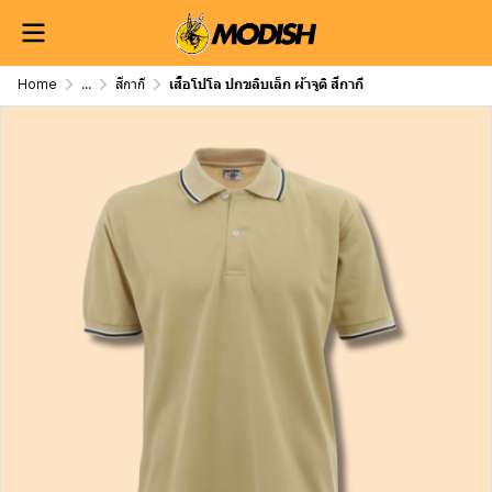
Home
...
สีกากี
เสื้อโปโล ปกขลิบเล็ก ผ้าจูติ สีกากี