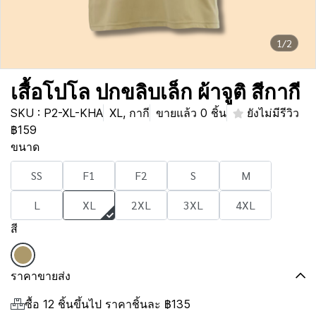
1/2
เสื้อโปโล ปกขลิบเล็ก ผ้าจูติ สีกากี
SKU : P2-XL-KHA
XL, กากี
ขายแล้ว 0 ชิ้น
ยังไม่มีรีวิว
฿159
ขนาด
SS
F1
F2
S
M
L
XL
2XL
3XL
4XL
สี
ราคาขายส่ง
ซื้อ 12 ชิ้นขึ้นไป ราคาชิ้นละ
฿135