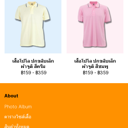
เสื้อโปโล ปกขลิบเล็ก
เสื้อโปโล ปกขลิบเล็ก
ผ้าจูติ สีครีม
ผ้าจูติ สีชมพู
฿159
-
฿359
฿159
-
฿359
About
Photo Album
ตารางไซส์เสื้อ
สินค้าทั้งหมด