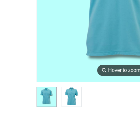
⚲
Hover to zoo