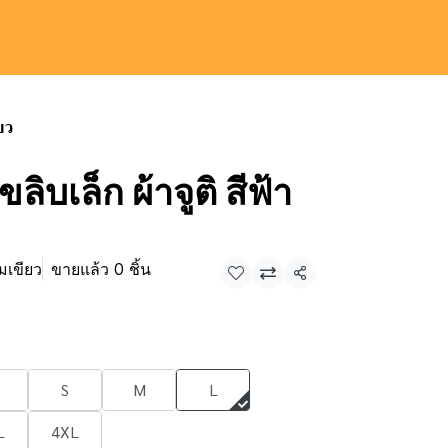
ียว
ลิบเล็ก ผ้าจูติ สีฟ้า
มเขียว
ขายแล้ว 0 ชิ้น
แชร์
S
M
L
L
4XL