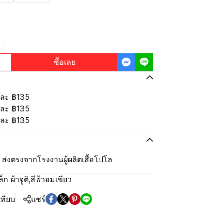
ซื้อเลย
้นละ
฿135
้นละ
฿135
้นละ
฿135
ุ้ม ส่งตรงจากโรงงานผู้ผลิตเสื้อโปโล
ก ผ้าจูติ
,
สีฟ้าอมเขียว
เทียบ
แชร์