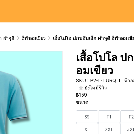
 ผ้าจูติ
สีฟ้าอมเขียว
เสื้อโปโล ปกขลิบเล็ก ผ้าจูติ สีฟ้าอมเข
เสื้อโปโล ปกข
อมเขียว
SKU : P2-L-TURQ
L, ฟ้าอ
ยังไม่มีรีวิว
฿159
ขนาด
SS
F1
F2
XL
2XL
3X