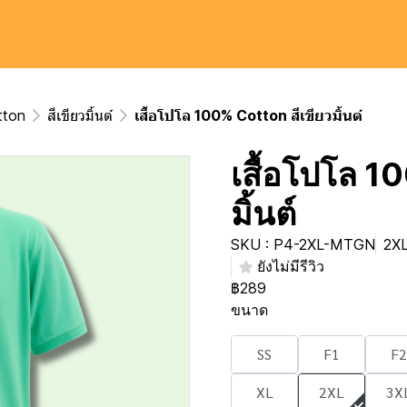
tton
สีเขียวมิ้นต์
เสื้อโปโล 100% Cotton สีเขียวมิ้นต์
เสื้อโปโล 1
มิ้นต์
SKU : P4-2XL-MTGN
2XL,
ยังไม่มีรีวิว
฿289
ขนาด
SS
F1
F2
XL
2XL
3X