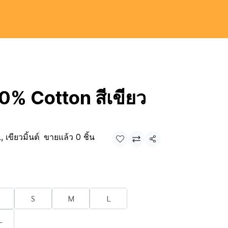
00% Cotton สีเขียว
 เขียวมิ้นต์
ขายแล้ว 0 ชิ้น
แชร์
S
M
L
L