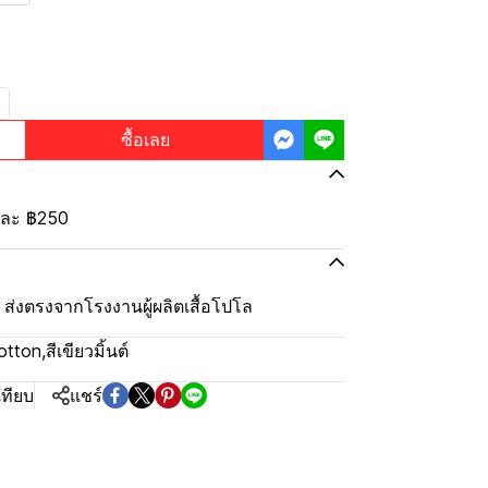
ซื้อเลย
้นละ
฿250
ุ้ม ส่งตรงจากโรงงานผู้ผลิตเสื้อโปโล
otton
,
สีเขียวมิ้นต์
เทียบ
แชร์