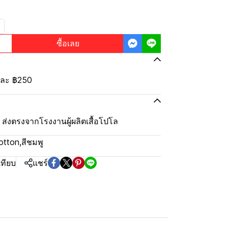
ซื้อเลย
้นละ
฿250
ุ้ม ส่งตรงจากโรงงานผู้ผลิตเสื้อโปโล
otton
,
สีชมพู
เทียบ
แชร์