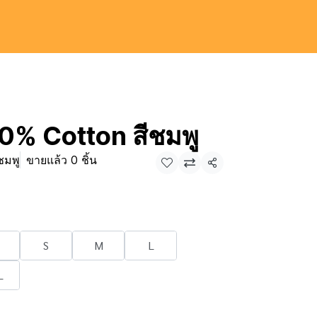
00% Cotton สีชมพู
ชมพู
ขายแล้ว 0 ชิ้น
แชร์
S
M
L
L