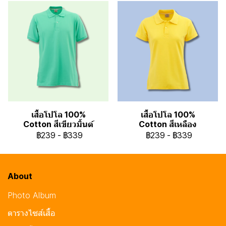
เสื้อโปโล 100%
เสื้อโปโล 100%
Cotton สีเขียวมิ้นต์
Cotton สีเหลือง
฿239
-
฿339
฿239
-
฿339
About
Photo Album
ตารางไซส์เสื้อ