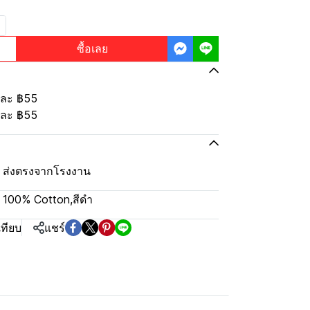
ซื้อเลย
้นละ
฿55
้นละ
฿55
ุ้ม ส่งตรงจากโรงงาน
ลม 100% Cotton
,
สีดำ
เทียบ
แชร์