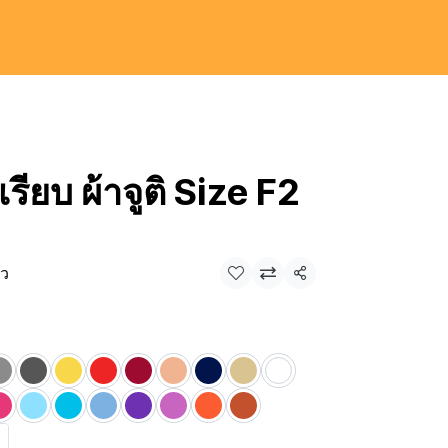
เรียบ ผ้าจูติ Size F2
ิว
แชร์