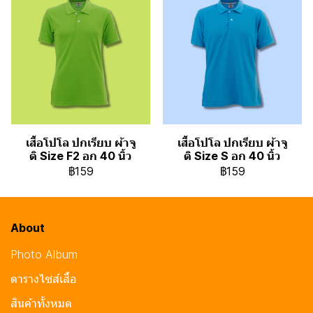
เสื้อโปโล ปกเรียบ ผ้าจู
เสื้อโปโล ปกเรียบ ผ้าจู
ติ Size F2 อก 40 นิ้ว
ติ Size S อก 40 นิ้ว
฿159
฿159
About
Photo Album
ตารางไซส์เสื้อ
สินค้าทั้งหมด