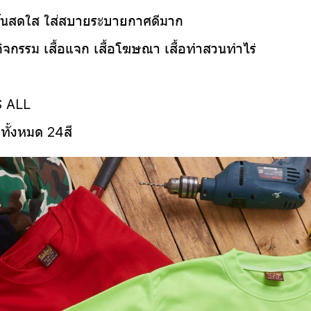
ีสันสดใส ใส่สบายระบายกาศดีมาก
้อกิจกรรม เสื้อแจก เสื้อโฆษณา เสื้อทำสวนทำไร่
S ALL
ีทั้งหมด 24
สี