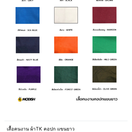
เสื้อคนงาน ผ้าTK คอปก แขนยาว