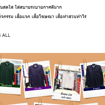
ีสันสดใส ใส่สบายระบายกาศดีมาก
้อกิจกรรม เสื้อแจก เสื้อโฆษณา เสื้อทำสวนทำไร่
S ALL