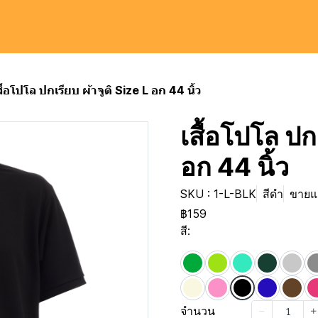
สื้อโปโล ปกเรียบ ผ้าจูติ Size L อก 44 นิ้ว
เสื้อโปโล ปกเ
อก 44 นิ้ว
SKU : 1-L-BLK
สีดำ
ขายแล
฿159
สี:
จำนวน